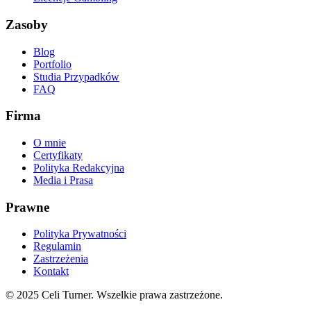
Zasoby
Blog
Portfolio
Studia Przypadków
FAQ
Firma
O mnie
Certyfikaty
Polityka Redakcyjna
Media i Prasa
Prawne
Polityka Prywatności
Regulamin
Zastrzeżenia
Kontakt
©
2025
Celi Turner. Wszelkie prawa zastrzeżone.