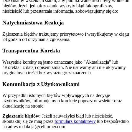
Dokładamy wszelkich starań, aby publikowane treści były wolne od
błędów. Jeżeli jednak zostanie wykryty błąd faktograficzny,
nieścisłość lub przestarzała informacja, zobowiązujemy się do:
Natychmiastowa Reakcja
Zgłoszenia błędów traktujemy priorytetowo i weryfikujemy w ciągu
24 godzin od otrzymania zgłoszenia.
Transparentna Korekta
Wszystkie korekty są jasno oznaczane jako "Aktualizacja" lub
"Korekta" z datą i opisem zmian. Nie usuwamy ani nie ukrywamy
oryginalnych treści bez wyraźnego zaznaczenia.
Komunikacja z Użytkownikami
W przypadku istotnych błędów wpływających na decyzje
użytkowników, informujemy o korekcie poprzez newsletter oraz
aktualizację na stronie.
Zgłaszanie błędów:
Jeżeli zauważyłeś błąd lub nieścisłość,
skontaktuj się ze mną przez
formularz kontaktowy
lub bezpośrednio
na adres
redakcja@celiturner.com