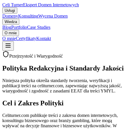
Celi Turner
Ekspert Domen Internetowych
Usługi
Domeny
Konsulting
Wycena Domen
Wiedza
Blog
Portfolio
Case Studies
O mnie
O mnie
Certyfikaty
Kontakt
Przejrzystość i Wiarygodność
Polityka Redakcyjna i Standardy Jakości
Niniejsza polityka określa standardy tworzenia, weryfikacji i
publikacji treści na celiturner.com, zapewniając najwyższą jakość,
wiarygodność i zgodność z zasadami EEAT dla treści YMYL.
Cel i Zakres Polityki
Celiturner.com publikuje treści z zakresu domen internetowych,
konsultingu biznesowego oraz branży gambling, które mogą
wpływać na decyzje finansowe i biznesowe użytkowników. W