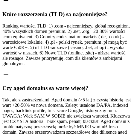
Które rozszerzenia (TLD) są najcenniejsze?
Ranking wartości TLD: 1) .com - najcenniejszy, global recognition,
40% wszystkich domen premium. 2) .net, .org - 20-30% wartości
.com equivalent. 3) Country codes mature markets (.de, .co.uk) -
wartościowe lokalnie. 4) .pl - polski rynek, premium .pl mogą być
warte €50K+. 5) nTLD branżowe (.casino, .bet, .shop) - wysoka
wartość w niszach. 6) Nowe TLD (.online, .site) - niższa wartość,
ale rosnące. Zawsze priorytetuję .com dla klientów z ambicjami
globalnymi.
Czy aged domains są warte więcej?
Tak, ale z zastrzeżeniami. Aged domain (>5 lat) z czystą historią jest
wart +20-50% vs nowa domena. Zalety: ustalone DA/PA, indexed
pages, backlink profile, trust score Google, historyczny ruch.
UWAGA: Wiek SAM W SOBIE nie zwiększa wartości. Kluczowa
jest CZYSTA historia - brak spam, penalt, blacklist. Aged domain z
problematyczną przeszłością może być MNIEJ wart niż fresh
domain. Zawsze przeprowadzam szczegółowe due diligence aged