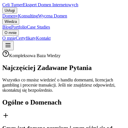
Celi Turner
Ekspert Domen Internetowych
Usługi
Domeny
Konsulting
Wycena Domen
Wiedza
Blog
Portfolio
Case Studies
O mnie
O mnie
Certyfikaty
Kontakt
Kompleksowa Baza Wiedzy
Najczęściej Zadawane Pytania
Wszystko co musisz wiedzieć o handlu domenami, licencjach
gambling i procesie transakcji. Jeśli nie znajdziesz odpowiedzi,
skontaktuj się bezpośrednio.
Ogólne o Domenach