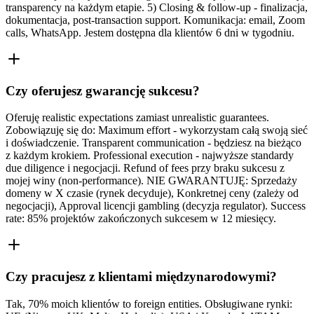
transparency na każdym etapie. 5) Closing & follow-up - finalizacja,
dokumentacja, post-transaction support. Komunikacja: email, Zoom
calls, WhatsApp. Jestem dostępna dla klientów 6 dni w tygodniu.
Czy oferujesz gwarancję sukcesu?
Oferuję realistic expectations zamiast unrealistic guarantees.
Zobowiązuję się do: Maximum effort - wykorzystam całą swoją sieć
i doświadczenie. Transparent communication - będziesz na bieżąco
z każdym krokiem. Professional execution - najwyższe standardy
due diligence i negocjacji. Refund of fees przy braku sukcesu z
mojej winy (non-performance). NIE GWARANTUJĘ: Sprzedaży
domeny w X czasie (rynek decyduje), Konkretnej ceny (zależy od
negocjacji), Approval licencji gambling (decyzja regulator). Success
rate: 85% projektów zakończonych sukcesem w 12 miesięcy.
Czy pracujesz z klientami międzynarodowymi?
Tak, 70% moich klientów to foreign entities. Obsługiwane rynki: