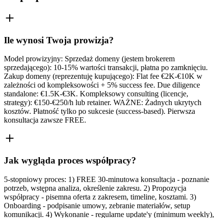
Ile wynosi Twoja prowizja?
Model prowizyjny: Sprzedaż domeny (jestem brokerem
sprzedającego): 10-15% wartości transakcji, płatna po zamknięciu.
Zakup domeny (reprezentuję kupującego): Flat fee €2K-€10K w
zależności od kompleksowości + 5% success fee. Due diligence
standalone: €1.5K-€3K. Kompleksowy consulting (licencje,
strategy): €150-€250/h lub retainer. WAŻNE: Żadnych ukrytych
kosztów. Płatność tylko po sukcesie (success-based). Pierwsza
konsultacja zawsze FREE.
Jak wygląda proces współpracy?
5-stopniowy proces: 1) FREE 30-minutowa konsultacja - poznanie
potrzeb, wstępna analiza, określenie zakresu. 2) Propozycja
współpracy - pisemna oferta z zakresem, timeline, kosztami. 3)
Onboarding - podpisanie umowy, zebranie materiałów, setup
komunikacji. 4) Wykonanie - regularne update'y (minimum weekly),