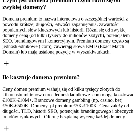
Czym jest domena premium i czym różni się od
zwykłej domeny?
Domena premium to nazwa internetowa o szczególnej wartości z
powodu krótszej długości, łatwości zapamiętania, zawartości
popularnych słów kluczowych lub historii. Różni się od zwykłej
domeny ceną (od kilku tysięcy do milionów złotych), potencjałem
SEO, brandingowym i komercyjnym. Premium domeny często są
jednoskładnikowe (.com), zawierają słowa EMD (Exact Match
Domain) lub mają ustaloną pozycję w wyszukiwarkach.
Ile kosztuje domena premium?
Ceny domen premium wahają się od kilku tysięcy złotych do
kilkunastu milionów euro. Jednoskładnikowe .com mogą kosztować
€100K-€10M+. Branżowe domeny gambling (np. casino, bet)
€50K-€500K. Domeny .pl premium €5K-€100K. Cena zależy od
długości, TLD, historii SEO, potencjału brandingowego i obecnych
trendów rynkowych. Oferuję bezpłatną wycenę każdej domeny.