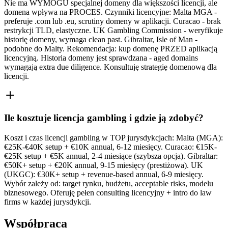
Nie ma WYMOGU specjalnej domeny dla większości licencji, ale
domena wpływa na PROCES. Czynniki licencyjne: Malta MGA -
preferuje .com lub .eu, scrutiny domeny w aplikacji. Curacao - brak
restrykcji TLD, elastyczne. UK Gambling Commission - weryfikuje
historię domeny, wymaga clean past. Gibraltar, Isle of Man -
podobne do Malty. Rekomendacja: kup domenę PRZED aplikacją
licencyjną. Historia domeny jest sprawdzana - aged domains
wymagają extra due diligence. Konsultuję strategię domenową dla
licencji.
Ile kosztuje licencja gambling i gdzie ją zdobyć?
Koszt i czas licencji gambling w TOP jurysdykcjach: Malta (MGA):
€25K-€40K setup + €10K annual, 6-12 miesięcy. Curacao: €15K-
€25K setup + €5K annual, 2-4 miesiące (szybsza opcja). Gibraltar:
€50K+ setup + €20K annual, 9-15 miesięcy (prestiżowa). UK
(UKGC): €30K+ setup + revenue-based annual, 6-9 miesięcy.
Wybór zależy od: target rynku, budżetu, acceptable risks, modelu
biznesowego. Oferuję pełen consulting licencyjny + intro do law
firms w każdej jurysdykcji.
Współpraca