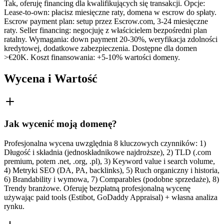
Tak, oferuję financing dla kwalifikujących się transakcji. Opcje:
Lease-to-own: płacisz miesięczne raty, domena w escrow do spłaty.
Escrow payment plan: setup przez Escrow.com, 3-24 miesięczne
raty. Seller financing: negocjuję z właścicielem bezpośredni plan
ratalny. Wymagania: down payment 20-30%, weryfikacja zdolności
kredytowej, dodatkowe zabezpieczenia. Dostępne dla domen
>€20K. Koszt finansowania: +5-10% wartości domeny.
Wycena i Wartość
Jak wycenić moją domenę?
Profesjonalna wycena uwzględnia 8 kluczowych czynników: 1)
Długość i składnia (jednoskładnikowe najdroższe), 2) TLD (.com
premium, potem .net, .org, .pl), 3) Keyword value i search volume,
4) Metryki SEO (DA, PA, backlinks), 5) Ruch organiczny i historia,
6) Brandability i wymowa, 7) Comparables (podobne sprzedaże), 8)
Trendy branżowe. Oferuję bezpłatną profesjonalną wycenę
używając paid tools (Estibot, GoDaddy Appraisal) + własna analiza
rynku.