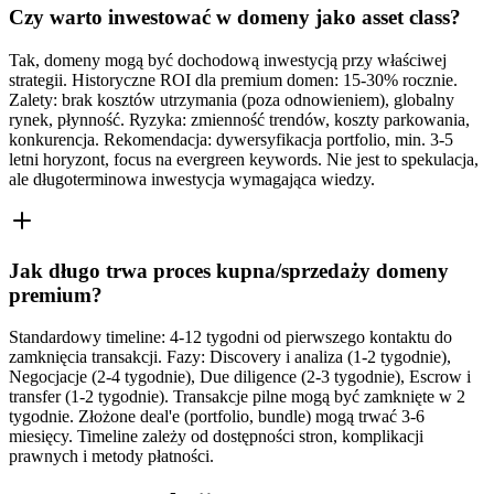
Czy warto inwestować w domeny jako asset class?
Tak, domeny mogą być dochodową inwestycją przy właściwej
strategii. Historyczne ROI dla premium domen: 15-30% rocznie.
Zalety: brak kosztów utrzymania (poza odnowieniem), globalny
rynek, płynność. Ryzyka: zmienność trendów, koszty parkowania,
konkurencja. Rekomendacja: dywersyfikacja portfolio, min. 3-5
letni horyzont, focus na evergreen keywords. Nie jest to spekulacja,
ale długoterminowa inwestycja wymagająca wiedzy.
Jak długo trwa proces kupna/sprzedaży domeny
premium?
Standardowy timeline: 4-12 tygodni od pierwszego kontaktu do
zamknięcia transakcji. Fazy: Discovery i analiza (1-2 tygodnie),
Negocjacje (2-4 tygodnie), Due diligence (2-3 tygodnie), Escrow i
transfer (1-2 tygodnie). Transakcje pilne mogą być zamknięte w 2
tygodnie. Złożone deal'e (portfolio, bundle) mogą trwać 3-6
miesięcy. Timeline zależy od dostępności stron, komplikacji
prawnych i metody płatności.